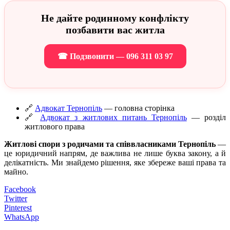
Не дайте родинному конфлікту
позбавити вас житла
☎ Подзвонити — 096 311 03 97
🔗
Адвокат Тернопіль
— головна сторінка
🔗
Адвокат з житлових питань Тернопіль
— розділ
житлового права
Житлові спори з родичами та співвласниками Тернопіль
—
це юридичний напрям, де важлива не лише буква закону, а й
делікатність. Ми знайдемо рішення, яке збереже ваші права та
майно.
Facebook
Twitter
Pinterest
WhatsApp