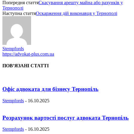
Попередня стаття
Скасування арешту майна або рахунків у
Тернополі
Наступна стаття
Оскарження дій виконавця у Тернополі
Stempfords
https://advokat-plus.com.ua
ПОВ’ЯЗАНІ СТАТТІ
Офіс адвоката для бізнесу Тернопіль
Stempfords
-
16.10.2025
Розрахунок вартості послуг адвоката Тернопіль
Stempfords
-
16.10.2025