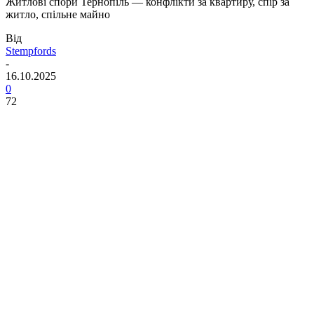
Житлові спори Тернопіль — конфлікти за квартиру, спір за
житло, спільне майно
Від
Stempfords
-
16.10.2025
0
72