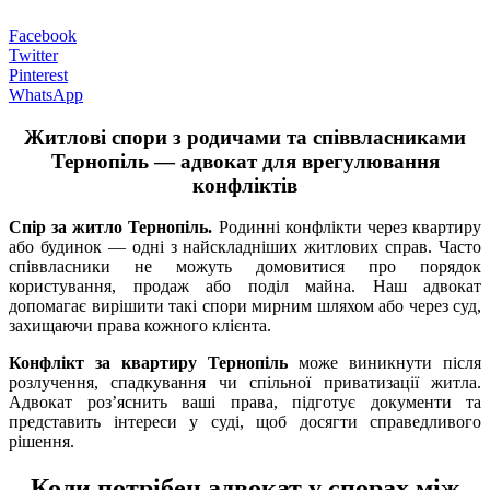
Facebook
Twitter
Pinterest
WhatsApp
Житлові спори з родичами та співвласниками
Тернопіль — адвокат для врегулювання
конфліктів
Спір за житло Тернопіль.
Родинні конфлікти через квартиру
або будинок — одні з найскладніших житлових справ. Часто
співвласники не можуть домовитися про порядок
користування, продаж або поділ майна. Наш адвокат
допомагає вирішити такі спори мирним шляхом або через суд,
захищаючи права кожного клієнта.
Конфлікт за квартиру Тернопіль
може виникнути після
розлучення, спадкування чи спільної приватизації житла.
Адвокат роз’яснить ваші права, підготує документи та
представить інтереси у суді, щоб досягти справедливого
рішення.
Коли потрібен адвокат у спорах між