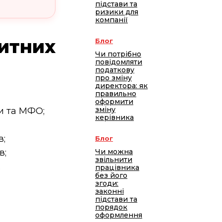
підстави та
ризики для
компанії
дитних
Блог
Чи потрібно
повідомляти
податкову
про зміну
директора: як
правильно
оформити
зміну
и та МФО;
керівника
в;
Блог
в;
Чи можна
звільнити
;
працівника
без його
згоди:
законні
підстави та
порядок
оформлення