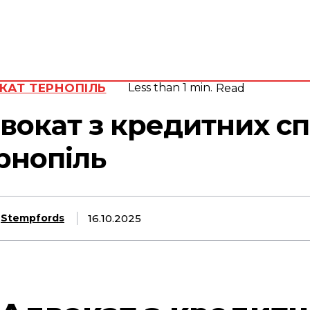
Адвокат
П’ятниця, 7
Серпня,
юрид
2026
вид
25.3
Lviv
C
КАТ ТЕРНОПІЛЬ
Less than 1
min.
Read
вокат з кредитних с
рнопіль
16.10.2025
Stempfords