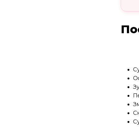
По
С
О
З
П
З
С
С