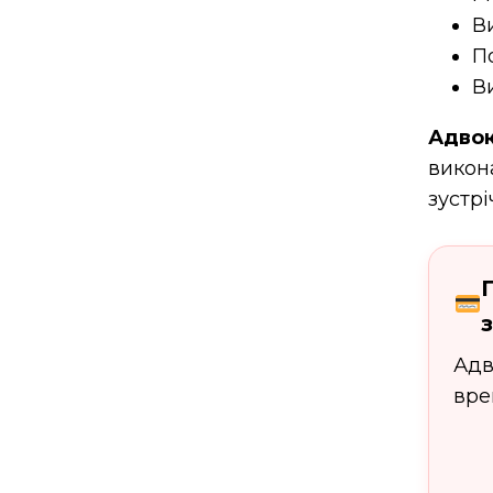
В
П
В
Адвок
викон
зустр
Ад
вре