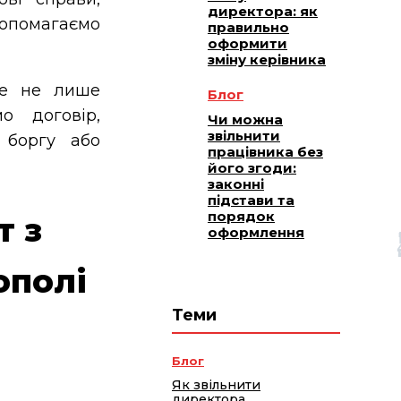
директора: як
опомагаємо
правильно
оформити
зміну керівника
 не лише
Блог
о договір,
Чи можна
звільнити
 боргу або
працівника без
його згоди:
законні
підстави та
порядок
т з
оформлення
ополі
Теми
Блог
Як звільнити
директора,