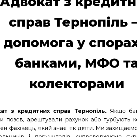
Адвокат з кредит
справ Тернопіль 
допомога у спорах
банками, МФО т
колекторами
ат з кредитних справ Тернопіль.
Якщо ба
и позов, арештували рахунок або турбують 
ен фахівець, який знає, як діяти. Ми захищаєм
альників і поручителів, супроводжуємо суд