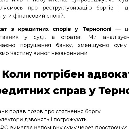
ляємось про реструктуризацію боргів і д
нути фінансовий спокій.
ат з кредитних спорів у Тернополі
— це
тавник у суді, а стратег. Ми аналізуєм
ачаємо порушення банку, зменшуємо суму
ємо частину вимог незаконними.
Коли потрібен адвока
редитних справ у Терн
анк подав позов про стягнення боргу;
олектори дзвонять і погрожують;
ФО вимагає непомірну суму через прострочку;