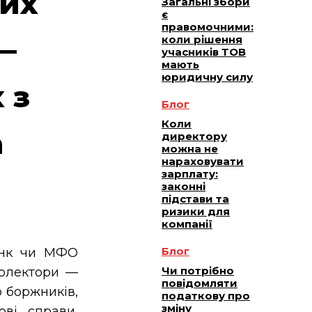
них
Загальні збори
є
правомочними:
—
коли рішення
учасників ТОВ
мають
юридичну силу
 з
Блог
Коли
а
директору
можна не
нараховувати
зарплату:
законні
підстави та
ризики для
компанії
Блог
нк чи МФО
Чи потрібно
колектори —
повідомляти
о боржників,
податкову про
зміну
ові справи,