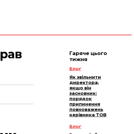
 плюс -
Юридичне
ичне
ання
обслуговування
прав
Гаряче цього
тижня
Блог
Як звільнити
директора,
якщо він
засновник:
порядок
припинення
повноважень
керівника ТОВ
Блог