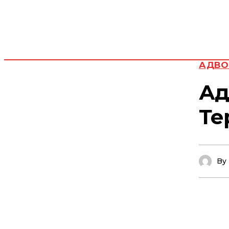
АДВО
Ад
Те
By