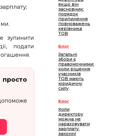
якщо він
зарплату;
засновник:
порядок
припинення
ами.
повноважень
керівника
ТОВ
е зупинити
ії, подати
Блог
погашення.
Загальні
збори є
правомочними:
коли рішення
учасників
 просто
ТОВ мають
юридичну
силу
допоможе
Блог
Коли
директору
можна не
нараховувати
7
зарплату:
законні