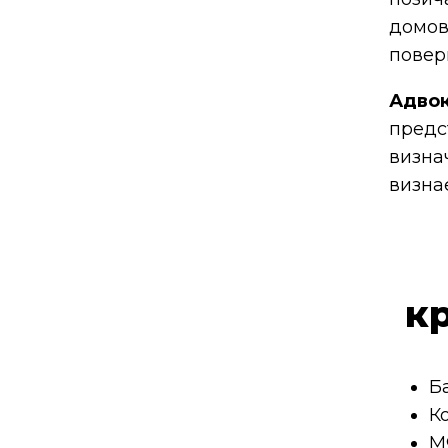
домов
повер
Адвок
предс
визн
визна
к
Б
К
М