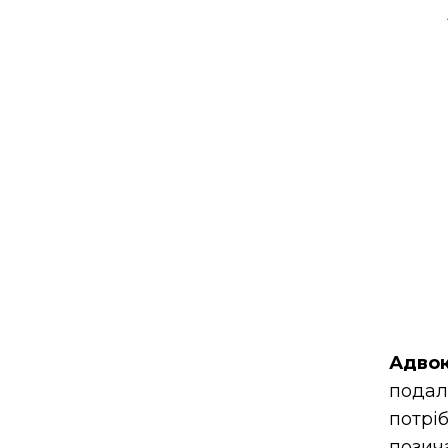
Адвок
подал
потріб
позич