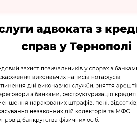
слуги адвоката з кре
справ у Тернополі
удовий захист позичальників у спорах з банкам
скарження виконавчих написів нотаріусів;
упинення дій виконавчої служби, зняття арешті
ереговори з банками, реструктуризація кредиті
меншення нарахованих штрафів, пені, відсотків
касування незаконних дій колекторів та МФО;
упровід банкрутства фізичних осіб.