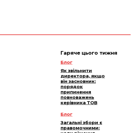
 плюс -
Юридичне
ичне
ання
обслуговування
Гаряче цього тижня
Блог
Як звільнити
директора, якщо
він засновник:
порядок
припинення
повноважень
керівника ТОВ
Блог
Загальні збори є
правомочними: