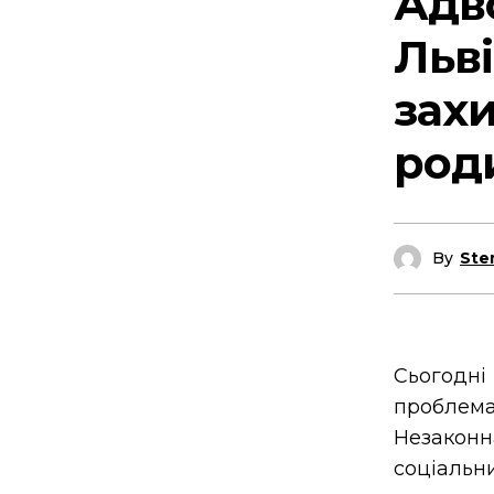
Адво
Льві
захи
род
By
Ste
Сьогодні
проблема
Незакон
соціальн