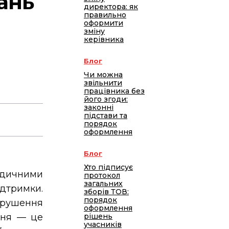
ань
директора: як
правильно
оформити
зміну
керівника
Блог
Чи можна
звільнити
працівника без
його згоди:
законні
підстави та
порядок
оформлення
Блог
Хто підписує
идичними
протокол
загальних
дтримки.
зборів ТОВ:
порядок
орушення
оформлення
ння — це
рішень
учасників