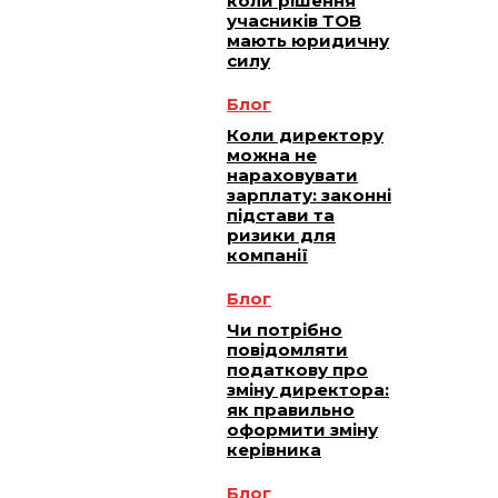
коли рішення
учасників ТОВ
мають юридичну
силу
Блог
Коли директору
можна не
нараховувати
зарплату: законні
підстави та
ризики для
компанії
Блог
Чи потрібно
повідомляти
податкову про
зміну директора:
як правильно
оформити зміну
керівника
Блог