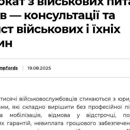
кат з військових пит
в — консультації та
ст військових і їхніх
ин
19.08.2025
mpfords
 тисячі військовослужбовців стикаються з юр
ми, які складно вирішити без професійної пі
на мобілізація, відмова у відстрочці, п
их гарантій, невиплата грошового забезпече