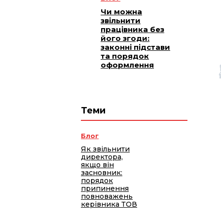
Чи можна
звільнити
працівника без
його згоди:
законні підстави
та порядок
оформлення
Теми
Блог
Як звільнити
директора,
якщо він
засновник:
порядок
припинення
повноважень
керівника ТОВ