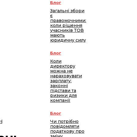
Блог
Загальні збори
є
правомочними:
коли рішення
учасників ТОВ
мають
юридичну силу
Блог
Коли
директору
можна не
нараховувати
зарплату:
законні
підстави та
ризики для
компанії
Блог
Чи потрібно
d
повідомляти
податкову про
зміну