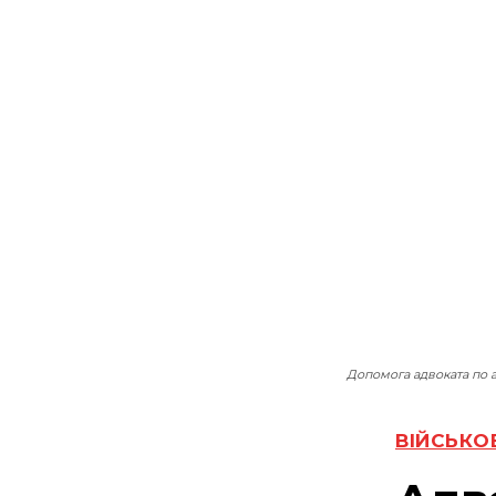
Допомога адвоката по а
ВІЙСЬКО