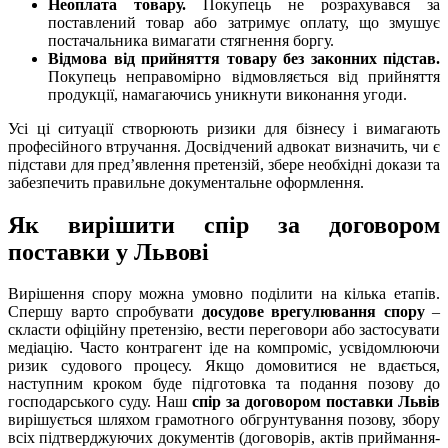
Неоплата товару.
Покупець не розрахувався за
поставлений товар або затримує оплату, що змушує
постачальника вимагати стягнення боргу.
Відмова від прийняття товару без законних підстав.
Покупець неправомірно відмовляється від прийняття
продукції, намагаючись уникнути виконання угоди.
Усі ці ситуації створюють ризики для бізнесу і вимагають
професійного втручання. Досвідчений адвокат визначить, чи є
підстави для пред’явлення претензій, збере необхідні докази та
забезпечить правильне документальне оформлення.
Як вирішити спір за договором
поставки у Львові
Вирішення спору можна умовно поділити на кілька етапів.
Спершу варто спробувати
досудове врегулювання спору
–
скласти офіційну претензію, вести переговори або застосувати
медіацію. Часто контрагент іде на компроміс, усвідомлюючи
ризик судового процесу. Якщо домовитися не вдається,
наступним кроком буде підготовка та подання позову до
господарського суду. Наш
спір за договором поставки Львів
вирішується шляхом грамотного обгрунтування позову, збору
всіх підтверджуючих документів (договорів, актів приймання-