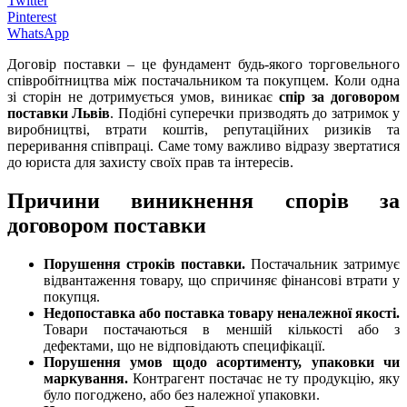
Twitter
Pinterest
WhatsApp
Договір поставки – це фундамент будь-якого торговельного
співробітництва між постачальником та покупцем. Коли одна
зі сторін не дотримується умов, виникає
спір за договором
поставки Львів
. Подібні суперечки призводять до затримок у
виробництві, втрати коштів, репутаційних ризиків та
переривання співпраці. Саме тому важливо відразу звертатися
до юриста для захисту своїх прав та інтересів.
Причини виникнення спорів за
договором поставки
Порушення строків поставки.
Постачальник затримує
відвантаження товару, що спричиняє фінансові втрати у
покупця.
Недопоставка або поставка товару неналежної якості.
Товари постачаються в меншій кількості або з
дефектами, що не відповідають специфікації.
Порушення умов щодо асортименту, упаковки чи
маркування.
Контрагент постачає не ту продукцію, яку
було погоджено, або без належної упаковки.