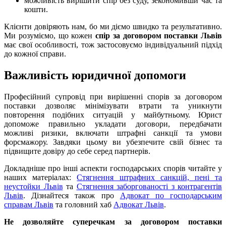
можливість вирішити спір без суду, зекономивши час та
кошти.
Клієнти довіряють нам, бо ми діємо швидко та результативно.
Ми розуміємо, що кожен
спір за договором поставки Львів
має свої особливості, тож застосовуємо індивідуальний підхід
до кожної справи.
Важливість юридичної допомоги
Професійний супровід при вирішенні спорів за договором
поставки дозволяє мінімізувати втрати та уникнути
повторення подібних ситуацій у майбутньому. Юрист
допоможе правильно укладати договори, передбачати
можливі ризики, включати штрафні санкції та умови
форсмажору. Завдяки цьому ви убезпечите свій бізнес та
підвищите довіру до себе серед партнерів.
Докладніше про інші аспекти господарських спорів читайте у
наших матеріалах:
Стягнення штрафних санкцій, пені та
неустойки Львів
та
Стягнення заборгованості з контрагентів
Львів
. Дізнайтеся також про
Адвокат по господарським
справам Львів
та головний хаб
Адвокат Львів
.
Не дозволяйте суперечкам за договором поставки