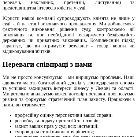
передачі, накладних, претензій, листування) та
представництва інтересів клієнта у суді.
Юристи нашої компанії супроводжують клієнта не лише у
суді, а й на етапі виконавчого провадження. Ми добиваємося
фактичного виконання рішення суду, контролюємо дії
виконавця та, при необхідності, оскаржуємо бездіяльність
державних чи приватних виконавців. Комплексний підхід
гарантує, що ви отримуєте результат – товар, кошти чи
відшкодування збитків.
Переваги співпраці з нами
Ми не просто консультуємо – ми вирішуємо проблеми. Наші
адвокати мають багаторічний досвід у господарських спорах
та успішно захищають інтереси бізнесу у Львові та області.
Ми ретельно аналізуємо кожен договір поставки, прогнозуємо
ризики та формуємо стратегічний план захисту. Працюючи з
нами, ви отримуєте:
професійну оцінку перспективи вашої справи;
розробку та подачу претензій та позовів;
захист ваших прав у суді всіх інстанцій;
супровід на етапі виконання рішення;