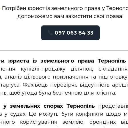
Потрібен юрист із земельного права у Терноп
допоможемо вам захистити свої права!
097 063 84 33
ги юриста із земельного права Тернопіль
лення купівлі-продажу ділянок, складання
, аналіз цільового призначення та підготовку
таріуса. Фахівець перевіряє відсутність ареш
нь, щоб угода була безпечною для клієнта.
 у земельних спорах Тернопіль
представля
ів у судах. Це можуть бути конфлікти щодо м
онного користування землею, орендних ві