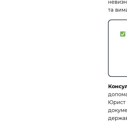
невизн
та вим
Консу
допома
Юрист 
докуме
держав