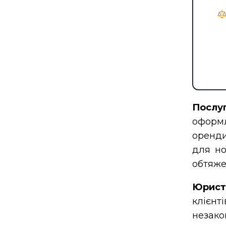
Послу
оформ
оренди
для но
обтяже
Юрист
клієнт
незак