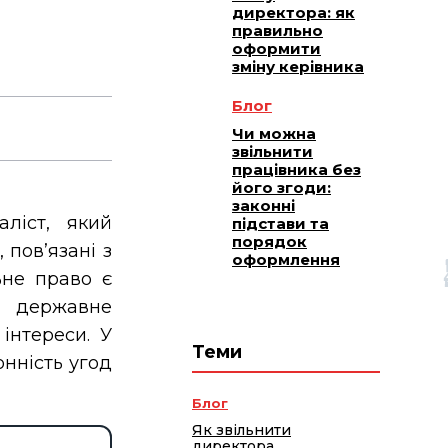
директора: як
правильно
оформити
зміну керівника
Блог
Чи можна
звільнити
працівника без
його згоди:
законні
ліст, який
підстави та
порядок
 пов’язані з
оформлення
ьне право є
є державне
інтереси. У
Теми
онність угод
Блог
Як звільнити
директора,