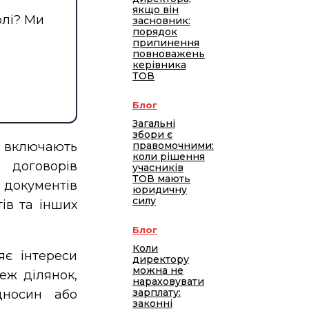
якщо він
олі? Ми
засновник:
порядок
припинення
повноважень
керівника
ТОВ
Блог
Загальні
збори є
включають
правомочними:
коли рішення
 договорів
учасників
ТОВ мають
 документів
юридичну
силу
тів та інших
Блог
Коли
є інтереси
директору
можна не
еж ділянок,
нараховувати
зарплату:
дносин або
законні