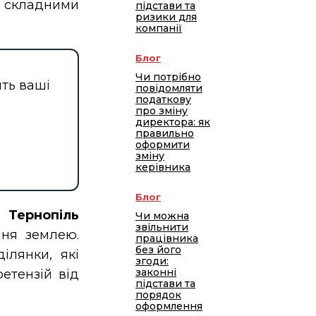
є складними
підстави та
ризики для
компанії
Блог
Чи потрібно
ить ваші
повідомляти
податкову
про зміну
директора: як
правильно
оформити
зміну
керівника
Блог
Тернопіль
Чи можна
звільнити
ння землею.
працівника
без його
ілянки, які
згоди:
законні
етензій від
підстави та
порядок
оформлення