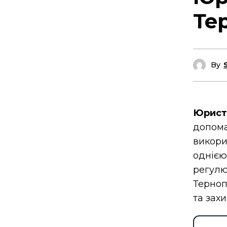
Те
By
Юрист
допома
викори
одніє
регулю
Терноп
та захи