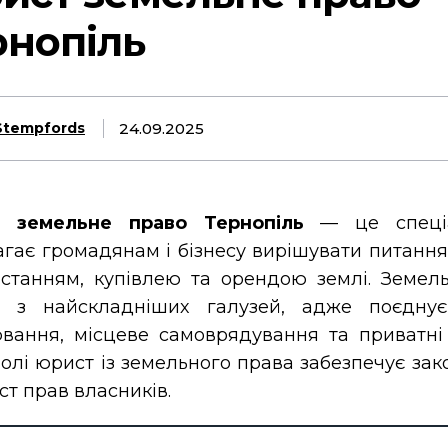
рнопіль
24.09.2025
Stempfords
 земельне право Тернопіль
— це спеціа
гає громадянам і бізнесу вирішувати питання,
станням, купівлею та орендою землі. Земел
ю з найскладніших галузей, адже поєдну
вання, місцеве самоврядування та приватні 
олі юрист із земельного права забезпечує зак
ст прав власників.