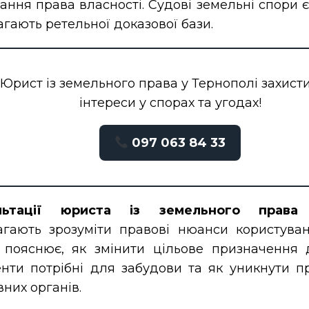
ання права власності. Судові земельні спори 
агають ретельної доказової бази.
Юрист із земельного права у Тернополі захист
інтереси у спорах та угодах!
097 063 84 33
льтації юриста із земельного права 
гають зрозуміти правові нюанси користува
пояснює, як змінити цільове призначення д
нти потрібні для забудови та як уникнути пр
них органів.