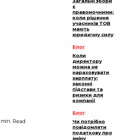
Загальні збори
є
правомочними:
коли рішення
учасників ТОВ
мають
юридичну силу
Блог
Коли
директору
можна не
нараховувати
зарплату:
законні
підстави та
ризики для
компанії
Блог
min.
Read
Чи потрібно
повідомляти
податкову про
зміну