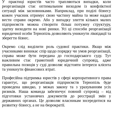
У практиці юристів часто трапляються випадки, коли
реорганізація стає оптимальним виходом із конфліктної
ситуації між засновниками. Наприклад, при поділі бізнесу
кожен учасник отримує свою частину майна та може надалі
вести справи окремо. Або у випадку злиття кількох малих
підприємств можна створити більш потужну структуру,
здатну виходити на нові ринки. Усі ці способи реорганізації
юридичної особи Тернопіль дозволяють уникнути ліквідації та
зберегти бізнес.
Окремо слід виділити роль судової практики. Якщо між
учасниками виникає спір щодо порядку чи умов реорганізації,
справа може бути передана до господарського суду. Тут
важливим стає грамотний юридичний супровід, адже
правильна позиція у суді дозволяє відстояти інтереси клієнта
та уникнути фінансових втрат.
Професійна підтримка юристів у сфері корпоративного права
гарантує, що реорганізація підприємств Тернопіль буде
проведена швидко, у межах закону та з урахуванням усіх
ризиків. Наша команда забезпечує повний супровід – від
підготовки установчих документів до реєстрації змін у
державних органах. Це дозволяє власникам зосередитися на
розвитку бізнесу, а не на бюрократії.