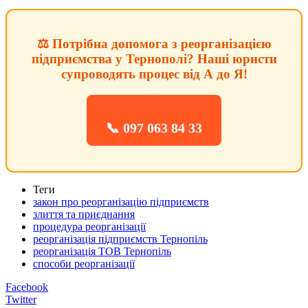
⚖️ Потрібна допомога з реорганізацією
підприємства у Тернополі? Наші юристи
супроводять процес від А до Я!
📞 097 063 84 33
Теги
закон про реорганізацію підприємств
злиття та приєднання
процедура реорганізації
реорганізація підприємств Тернопіль
реорганізація ТОВ Тернопіль
способи реорганізації
Facebook
Twitter