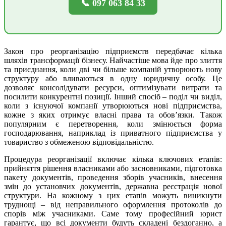
📞 097 063 84 33
Закон про реорганізацію підприємств передбачає кілька
шляхів трансформації бізнесу. Найчастіше мова йде про злиття
та приєднання, коли дві чи більше компаній утворюють нову
структуру або вливаються в одну юридичну особу. Це
дозволяє консолідувати ресурси, оптимізувати витрати та
посилити конкурентні позиції. Інший спосіб – поділ чи виділ,
коли з існуючої компанії утворюються нові підприємства,
кожне з яких отримує власні права та обов’язки. Також
популярним є перетворення, коли змінюється форма
господарювання, наприклад із приватного підприємства у
товариство з обмеженою відповідальністю.
Процедура реорганізації включає кілька ключових етапів:
прийняття рішення власниками або засновниками, підготовка
пакету документів, проведення зборів учасників, внесення
змін до установчих документів, державна реєстрація нової
структури. На кожному з цих етапів можуть виникнути
труднощі – від неправильного оформлення протоколів до
спорів між учасниками. Саме тому професійний юрист
гарантує, що всі документи будуть складені бездоганно, а