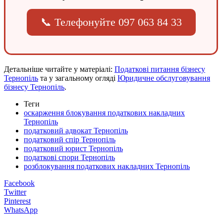
📞 Телефонуйте 097 063 84 33
Детальніше читайте у матеріалі:
Податкові питання бізнесу
Тернопіль
та у загальному огляді
Юридичне обслуговування
бізнесу Тернопіль
.
Теги
оскарження блокування податкових накладних
Тернопіль
податковий адвокат Тернопіль
податковий спір Тернопіль
податковий юрист Тернопіль
податкові спори Тернопіль
розблокування податкових накладних Тернопіль
Facebook
Twitter
Pinterest
WhatsApp