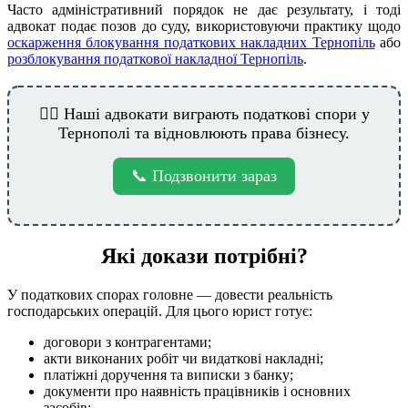
Часто адміністративний порядок не дає результату, і тоді
адвокат подає позов до суду, використовуючи практику щодо
оскарження блокування податкових накладних Тернопіль
або
розблокування податкової накладної Тернопіль
.
👨‍⚖️ Наші адвокати виграють податкові спори у
Тернополі та відновлюють права бізнесу.
📞 Подзвонити зараз
Які докази потрібні?
У податкових спорах головне — довести реальність
господарських операцій. Для цього юрист готує:
договори з контрагентами;
акти виконаних робіт чи видаткові накладні;
платіжні доручення та виписки з банку;
документи про наявність працівників і основних
засобів;