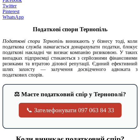
Facebook
Twitter
Pinterest
WhatsApp
Податкові спори Тернопіль
Податкові спори Тернопіль
виникають у бізнесу тоді, коли
податкова служба намагається донарахувати податки, блокує
податкові накладні чи визнає компанію ризиковою. У таких
випадках підприємці стикаються з серйозними фінансовими
ризиками та втратою ділової репутації. Єдиний ефективний
шлях захисту — залучення досвідченого адвоката з
податкових спорів.
⚖️ Маєте податковий спір у Тернополі?
📞 Зателефонувати 097 063 84 33
Коли виникає податковий спір?