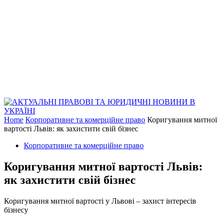
Home
Корпоративне та комерційне право
Коригування митної
вартості Львів: як захистити свій бізнес
Корпоративне та комерційне право
Коригування митної вартості Львів:
як захистити свій бізнес
Коригування митної вартості у Львові – захист інтересів
бізнесу