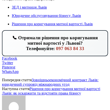
ЗЕД і митниця Львів
Юридичне обслуговування бізнесу Львів
Рішення про коригування митної вартості Львів
📞 Отримали рішення про коригування
митної вартості у Львові?
Телефонуйте:
097 063 84 33
Facebook
Twitter
Pinterest
WhatsApp
Попередня стаття
Зовнішньоекономічний контракт Львів:
юридичний супровід міжнародних угод
Наступна стаття
Рішення про коригування митної вартості
Львів: як оскаржити та відстояти права бізнесу