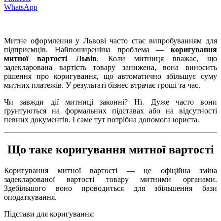
WhatsApp
Митне оформлення у Львові часто стає випробуванням для
підприємців. Найпоширеніша проблема —
коригування
митної вартості Львів
. Коли митниця вважає, що
задекларована вартість товару занижена, вона виносить
рішення про коригування, що автоматично збільшує суму
митних платежів. У результаті бізнес втрачає гроші та час.
Чи завжди дії митниці законні? Ні. Дуже часто вони
ґрунтуються на формальних підставах або на відсутності
певних документів. І саме тут потрібна допомога юриста.
Що таке коригування митної вартості
Коригування митної вартості — це офіційна зміна
задекларованої вартості товару митними органами.
Здебільшого воно проводиться для збільшення бази
оподаткування.
Підстави для коригування: