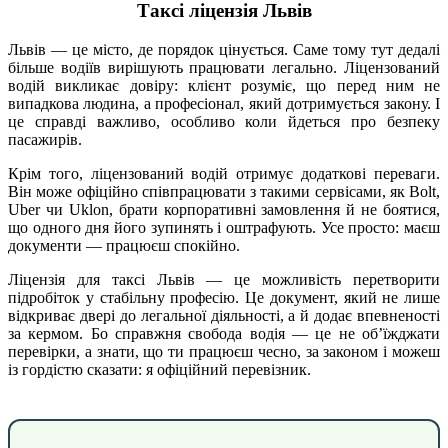
Таксі ліцензія Львів
Львів — це місто, де порядок цінується. Саме тому тут дедалі
більше водіїв вирішують працювати легально. Ліцензований
водій викликає довіру: клієнт розуміє, що перед ним не
випадкова людина, а професіонал, який дотримується закону. І
це справді важливо, особливо коли йдеться про безпеку
пасажирів.
Крім того, ліцензований водій отримує додаткові переваги.
Він може офіційно співпрацювати з такими сервісами, як Bolt,
Uber чи Uklon, брати корпоративні замовлення й не боятися,
що одного дня його зупинять і оштрафують. Усе просто: маєш
документи — працюєш спокійно.
Ліцензія для таксі Львів — це можливість перетворити
підробіток у стабільну професію. Це документ, який не лише
відкриває двері до легальної діяльності, а й додає впевненості
за кермом. Бо справжня свобода водія — це не об’їжджати
перевірки, а знати, що ти працюєш чесно, за законом і можеш
із гордістю сказати: я офіційний перевізник.