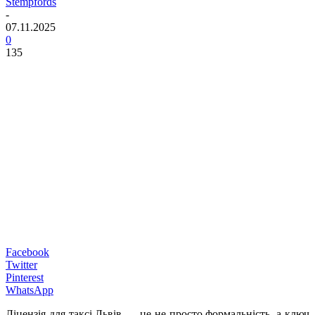
Stempfords
-
07.11.2025
0
135
Facebook
Twitter
Pinterest
WhatsApp
Ліцензія для таксі Львів — це не просто формальність, а ключ