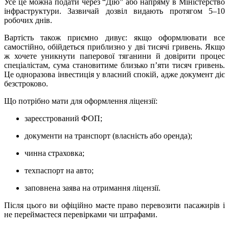
Усе це можна подати через “Дію” або напряму в Міністерство
інфраструктури. Зазвичай дозвіл видають протягом 5–10
робочих днів.
Вартість також приємно дивує: якщо оформлювати все
самостійно, обійдеться приблизно у дві тисячі гривень. Якщо
ж хочете уникнути паперової тяганини й довірити процес
спеціалістам, сума становитиме близько п’яти тисяч гривень.
Це одноразова інвестиція у власний спокій, адже документ діє
безстроково.
Що потрібно мати для оформлення ліцензії:
зареєстрований ФОП;
документи на транспорт (власність або оренда);
чинна страховка;
техпаспорт на авто;
заповнена заява на отримання ліцензії.
Після цього ви офіційно маєте право перевозити пасажирів і
не переймаєтеся перевірками чи штрафами.