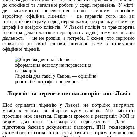
до спокійної та легальної роботи у сфері перевезень. У місті,
де пасажирські перевезення стали звичним способом
заробітку, офіційна ліцензія — це гарантія того, що ви
працюєте без страху перед перевірками, без ризику отримати
штраф і з довірою клієнтів. У Львові поліція та транспортна
інспекція дедалі частіше перевіряють водіїв, тому легалізація
діяльності — це не розкіш, а потреба. І кожен, хто серйозно
ставиться до своєї справи, починає саме з отримання
офіційної ліцензії.
Ліцензія для таксі у Львові — офіційна
робота без штрафів і перевірок
Ліцензія на перевезення пасажирів таксі Львів
Щоб отримати ліцензію у Львові, не потрібно витрачати
місяці в чергах чи збирати купу паперів. Усе набагато
простіше, ніж здається. Першим кроком є реєстрація ФОП із
видом діяльності “пасажирські перевезення”. Далі —
підготовка базових документів: паспорта, ІПН, техпаспорта
автомобіля, страхового полісу та заяви на отримання ліцензії.