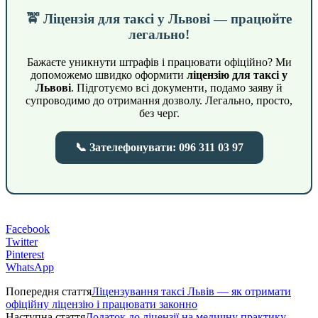
🚖 Ліцензія для таксі у Львові — працюйте
легально!
Бажаєте уникнути штрафів і працювати офіційно? Ми
допоможемо швидко оформити
ліцензію для таксі у
Львові
. Підготуємо всі документи, подамо заяву й
супроводимо до отримання дозволу. Легально, просто,
без черг.
📞 Зателефонувати: 096 311 03 97
Facebook
Twitter
Pinterest
WhatsApp
Попередня стаття
Ліцензування таксі Львів — як отримати
офіційну ліцензію і працювати законно
Наступна стаття
Додаток до ліцензії на медичну практику