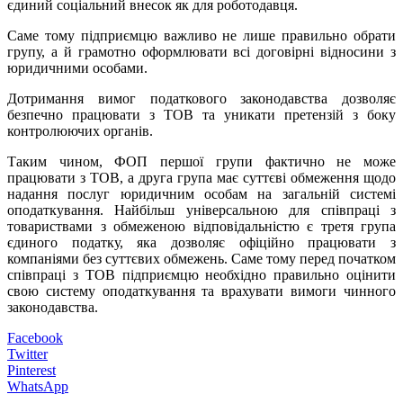
єдиний соціальний внесок як для роботодавця.
Саме тому підприємцю важливо не лише правильно обрати
групу, а й грамотно оформлювати всі договірні відносини з
юридичними особами.
Дотримання вимог податкового законодавства дозволяє
безпечно працювати з ТОВ та уникати претензій з боку
контролюючих органів.
Таким чином, ФОП першої групи фактично не може
працювати з ТОВ, а друга група має суттєві обмеження щодо
надання послуг юридичним особам на загальній системі
оподаткування. Найбільш універсальною для співпраці з
товариствами з обмеженою відповідальністю є третя група
єдиного податку, яка дозволяє офіційно працювати з
компаніями без суттєвих обмежень. Саме тому перед початком
співпраці з ТОВ підприємцю необхідно правильно оцінити
свою систему оподаткування та врахувати вимоги чинного
законодавства.
Facebook
Twitter
Pinterest
WhatsApp