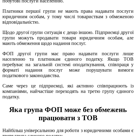
побутові послуги населенню.
Платники першої групи не мають права надавати послуги
юридичним особам, у тому числі товариствам з обмеженою
відповідальністю.
Щодо другої групи ситуація є дещо іншою. Підприємці другої
групи можуть продавати товари юридичним особам, але
мають обмеження щодо надання послуг.
ФОП другої групи має право надавати послуги лише
населенню та платникам єдиного податку. Якщо ТОВ
перебуває на загальній системі оподаткування, співпраця у
форматі надання послуг може порушувати вимоги
податкового законодавства.
Саме через це підприємці, які активно співпрацюють із
компаніями, найчастіше переходять на третю групу єдиного
податку.
Яка група ФОП може без обмежень
працювати з ТОВ
Найбільш універсальною для роботи з юридичними особами є
третя група єдиного податку.