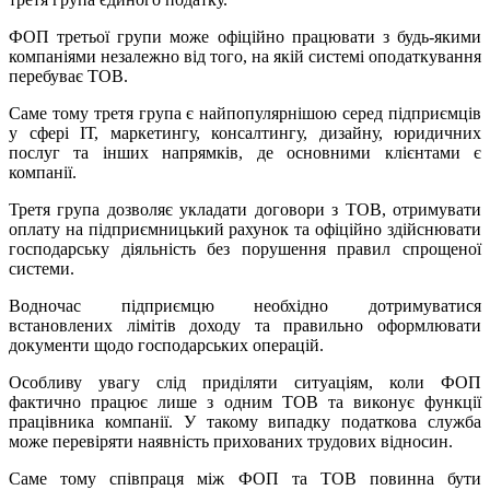
ФОП третьої групи може офіційно працювати з будь-якими
компаніями незалежно від того, на якій системі оподаткування
перебуває ТОВ.
Саме тому третя група є найпопулярнішою серед підприємців
у сфері ІТ, маркетингу, консалтингу, дизайну, юридичних
послуг та інших напрямків, де основними клієнтами є
компанії.
Третя група дозволяє укладати договори з ТОВ, отримувати
оплату на підприємницький рахунок та офіційно здійснювати
господарську діяльність без порушення правил спрощеної
системи.
Водночас підприємцю необхідно дотримуватися
встановлених лімітів доходу та правильно оформлювати
документи щодо господарських операцій.
Особливу увагу слід приділяти ситуаціям, коли ФОП
фактично працює лише з одним ТОВ та виконує функції
працівника компанії. У такому випадку податкова служба
може перевіряти наявність прихованих трудових відносин.
Саме тому співпраця між ФОП та ТОВ повинна бути