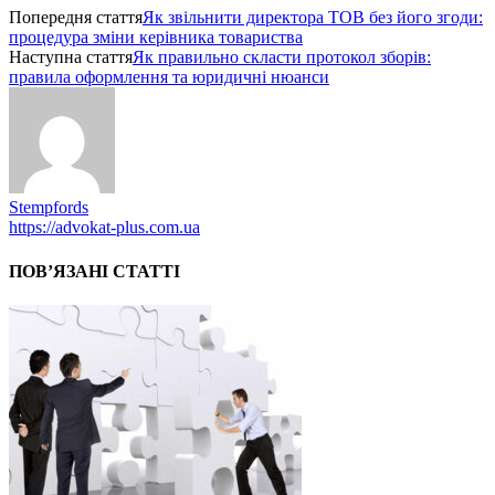
Попередня стаття
Як звільнити директора ТОВ без його згоди:
процедура зміни керівника товариства
Наступна стаття
Як правильно скласти протокол зборів:
правила оформлення та юридичні нюанси
Stempfords
https://advokat-plus.com.ua
ПОВ’ЯЗАНІ СТАТТІ