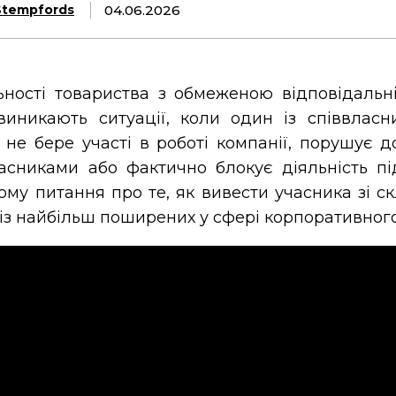
04.06.2026
Stempfords
ьності товариства з обмеженою відповідальн
виникають ситуації, коли один із співвласни
 не бере участі в роботі компанії, порушує д
асниками або фактично блокує діяльність пі
ому питання про те, як вивести учасника зі с
із найбільш поширених у сфері корпоративного