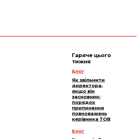
 плюс -
Юридичне
ичне
ання
обслуговування
Гаряче цього
тижня
Блог
Як звільнити
директора,
якщо він
засновник:
порядок
припинення
повноважень
керівника ТОВ
Блог