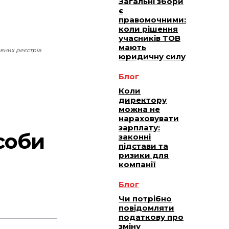
Загальні збори
є
правомочними:
коли рішення
учасників ТОВ
мають
вних реєстрів
юридичну силу
Блог
Коли
директору
можна не
нараховувати
зарплату:
соби
законні
підстави та
ризики для
компанії
Блог
Чи потрібно
повідомляти
податкову про
зміну