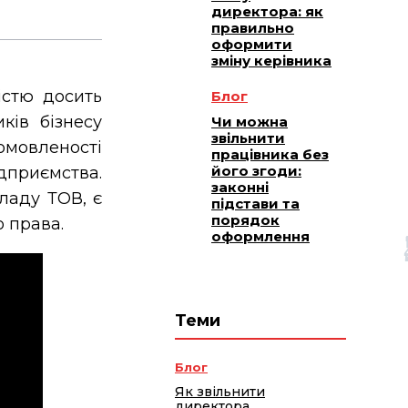
директора: як
правильно
оформити
зміну керівника
істю досить
Блог
ків бізнесу
Чи можна
звільнити
омовленості
працівника без
його згоди:
дприємства.
законні
кладу ТОВ, є
підстави та
порядок
 права.
оформлення
Теми
Блог
Як звільнити
директора,