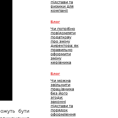
підстави та
ризики для
компанії
Блог
Чи потрібно
повідомляти
податкову
про зміну
директора: як
правильно
оформити
зміну
керівника
Блог
Чи можна
звільнити
працівника
без його
згоди:
законні
підстави та
порядок
ожуть бути
оформлення