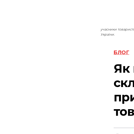
учасники товарист
України.
БЛОГ
Як 
скл
пр
тов