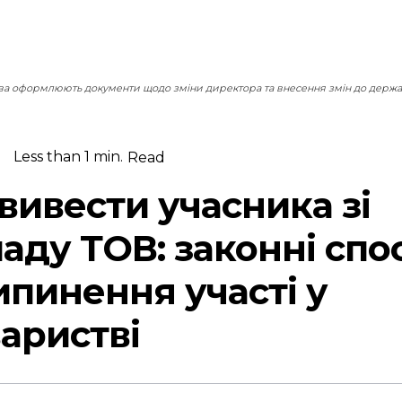
ва оформлюють документи щодо зміни директора та внесення змін до держа
Less than 1
min.
Read
вивести учасника зі
аду ТОВ: законні спо
ипинення участі у
аристві