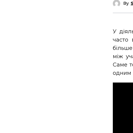
By
У діял
часто 
більше
між уч
Саме т
одним 