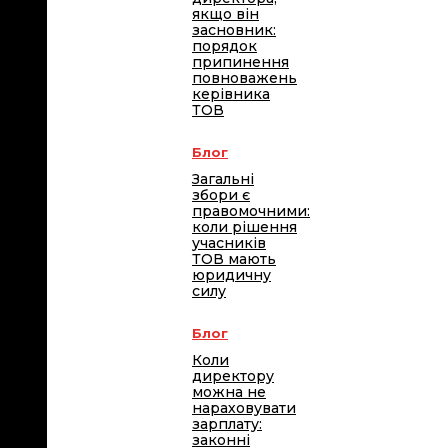
якщо він
засновник:
порядок
припинення
повноважень
керівника
ТОВ
Блог
Загальні
збори є
правомочними:
коли рішення
учасників
ТОВ мають
юридичну
силу
Блог
Коли
директору
можна не
нараховувати
зарплату:
законні