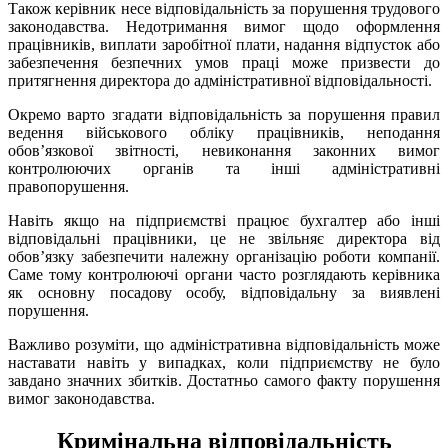
Також керівник несе відповідальність за порушення трудового
законодавства. Недотримання вимог щодо оформлення
працівників, виплати заробітної плати, надання відпусток або
забезпечення безпечних умов праці може призвести до
притягнення директора до адміністративної відповідальності.
Окремо варто згадати відповідальність за порушення правил
ведення військового обліку працівників, неподання
обов’язкової звітності, невиконання законних вимог
контролюючих органів та інші адміністративні
правопорушення.
Навіть якщо на підприємстві працює бухгалтер або інші
відповідальні працівники, це не звільняє директора від
обов’язку забезпечити належну організацію роботи компанії.
Саме тому контролюючі органи часто розглядають керівника
як основну посадову особу, відповідальну за виявлені
порушення.
Важливо розуміти, що адміністративна відповідальність може
наставати навіть у випадках, коли підприємству не було
завдано значних збитків. Достатньо самого факту порушення
вимог законодавства.
Кримінальна відповідальність