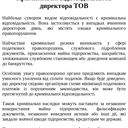
директора ТОВ
Найбільш суворим видом відповідальності є кримінальна
відповідальність. Вона застосовується у випадках вчинення
директором діянь, які містять ознаки кримінального
правопорушення.
Найчастіше кримінальні ризики виникають у сфері
податкових правопорушень, службового підроблення
документів, привласнення майна підприємства, шахрайства,
зловживання службовим становищем або доведення компанії
до банкрутства.
Особливу увагу правоохоронні органи приділяють випадкам
умисного ухилення від сплати податків. Якщо буде доведено,
що директор свідомо організував схеми мінімізації податкових
платежів із порушенням законодавства, він може бути
притягнутий до кримінальної відповідальності.
Також кримінальні наслідки можуть наставати за незаконне
використання майна підприємства, фальсифікацію
документів, незаконне виведення активів або інші дії, які
завдали значної шкоди підприємству, кредиторам чи державі.