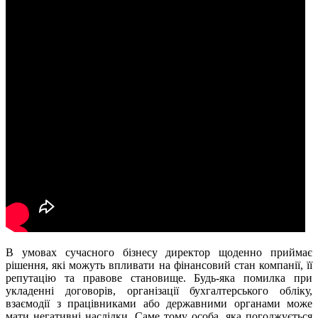
В умовах сучасного бізнесу директор щоденно приймає
рішення, які можуть впливати на фінансовий стан компанії, її
репутацію та правове становище. Будь-яка помилка при
укладенні договорів, організації бухгалтерського обліку,
взаємодії з працівниками або державними органами може
мати негативні наслідки. Саме тому особа, яка погоджується