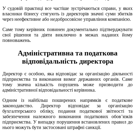
У судовій практиці все частіше зустрічаються справи, у яких
власники бізнесу стягують із директорів значні суми збитків
через неефективне або недобросовісне управління компанією.
Саме тому керівник повинен документально підтверджувати
свої рішення та діяти виключно в межах наданих йому
повноважень.
Адміністративна та податкова
відповідальність директора
Директор є особою, яка відповідає за організацію діяльності
підприємства та виконання вимог державних органів. Саме
тому значна кількість порушень може призводити до
адміністративної відповідальності керівника.
Одним із найбільш поширених напрямків є податкове
законодавство. Директор відповідає за організацію
бухгалтерського обліку, подання податкової звітності та
забезпечення належного виконання податкових обов’язків
підприємства. У випадку порушення встановлених правил до
нього можуть бути застосовані штрафні санкції.