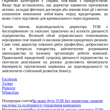
Окремою категорією є справи, пов’язані з банкрутством.
Якщо буде встановлено, що директор навмисно приховував
активи, укладав фіктивні договори або вчиняв інші дії з метою
уникнення виконання зобов’язань перед кредиторами, це
може стати підставою для кримінального переслідування.
Таким чином, відповідальність директора ТОВ є
багаторівневою та охоплює практично всі аспекти діяльності
підприємства. Великий обсяг управлінських повноважень
нерозривно пов’язаний із високим рівнем юридичних ризиків.
Саме тому директор повинен діяти професійно, добросовісно
та в інтересах товариства, забезпечуючи дотримання
законодавства та належну організацію роботи компанії.
Правильний юридичний супровід діяльності підприємства та
своєчасне реагування на ризики дозволяють мінімізувати
ймовірність притягнення керівника до відповідальності та
забезпечити стабільний розвиток бізнесу.
Facebook
Twitter
Pinterest
WhatsApp
Попередня стаття
Чи може бути ТОВ без директора: правові
наслідки та особливості управління компанією
Наступна стаття
Яку відповідальність несуть учасники ТОВ: