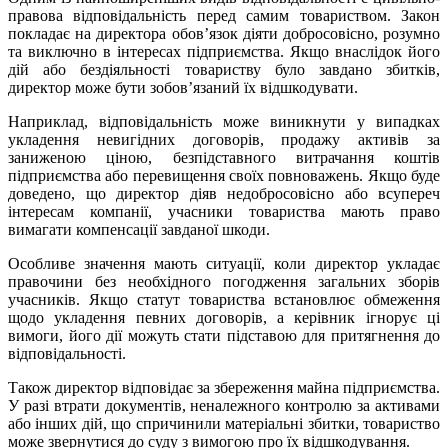
правова відповідальність перед самим товариством. Закон
покладає на директора обов’язок діяти добросовісно, розумно
та виключно в інтересах підприємства. Якщо внаслідок його
дій або бездіяльності товариству було завдано збитків,
директор може бути зобов’язаний їх відшкодувати.
Наприклад, відповідальність може виникнути у випадках
укладення невигідних договорів, продажу активів за
заниженою ціною, безпідставного витрачання коштів
підприємства або перевищення своїх повноважень. Якщо буде
доведено, що директор діяв недобросовісно або всупереч
інтересам компанії, учасники товариства мають право
вимагати компенсації завданої шкоди.
Особливе значення мають ситуації, коли директор укладає
правочини без необхідного погодження загальних зборів
учасників. Якщо статут товариства встановлює обмеження
щодо укладення певних договорів, а керівник ігнорує ці
вимоги, його дії можуть стати підставою для притягнення до
відповідальності.
Також директор відповідає за збереження майна підприємства.
У разі втрати документів, неналежного контролю за активами
або інших дій, що спричинили матеріальні збитки, товариство
може звернутися до суду з вимогою про їх відшкодування.