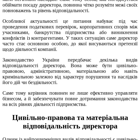
обіймати посаду директора, повинна чітко розуміти межі своїх
повноважень та рівень відповідальності.
Особливої актуальності це питання набуває під час
проведення податкових перевірок, корпоративних спорів між
учасниками, банкрутства підприємства або виникнення
конфліктів із контрагентами. У таких ситуаціях саме директор
часто стає основною особою, до якої висуваються претензії
щодо діяльності компанії.
Законодавство України передбачає декілька видів
відповідальності директора. Вона може бути цивільно-
правовою, адміністративною, матеріальною або навіть
кримінальною залежно від характеру порушення та наслідків
його дій чи бездіяльності.
Саме тому керівник повинен не лише ефективно управляти
бізнесом, а й забезпечувати повне дотримання законодавства
на всіх рівнях діяльності підприємства.
Цивільно-правова та матеріальна
відповідальність директора
Одним із найпоширеніших видів відповідальності є цивільно-