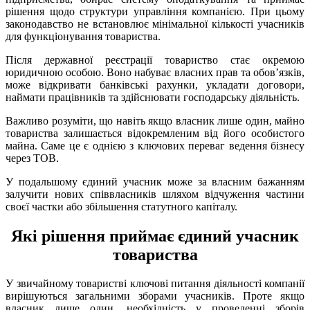
рішення щодо структури управління компанією. При цьому
законодавство не встановлює мінімальної кількості учасників
для функціонування товариства.
Після державної реєстрації товариство стає окремою
юридичною особою. Воно набуває власних прав та обов’язків,
може відкривати банківські рахунки, укладати договори,
наймати працівників та здійснювати господарську діяльність.
Важливо розуміти, що навіть якщо власник лише один, майно
товариства залишається відокремленим від його особистого
майна. Саме це є однією з ключових переваг ведення бізнесу
через ТОВ.
У подальшому єдиний учасник може за власним бажанням
залучити нових співвласників шляхом відчуження частини
своєї частки або збільшення статутного капіталу.
Які рішення приймає єдиний учасник
товариства
У звичайному товаристві ключові питання діяльності компанії
вирішуються загальними зборами учасників. Проте якщо
власник лише один, необхідність у проведенні зборів