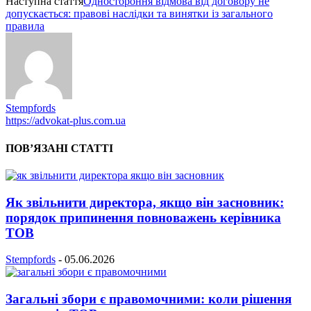
Наступна стаття
Одностороння відмова від договору не
допускається: правові наслідки та винятки із загального
правила
Stempfords
https://advokat-plus.com.ua
ПОВ’ЯЗАНІ СТАТТІ
Як звільнити директора, якщо він засновник:
порядок припинення повноважень керівника
ТОВ
Stempfords
-
05.06.2026
Загальні збори є правомочними: коли рішення