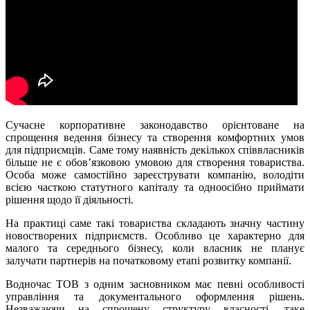
Сучасне корпоративне законодавство орієнтоване на
спрощення ведення бізнесу та створення комфортних умов
для підприємців. Саме тому наявність декількох співвласників
більше не є обов’язковою умовою для створення товариства.
Особа може самостійно зареєструвати компанію, володіти
всією часткою статутного капіталу та одноосібно приймати
рішення щодо її діяльності.
На практиці саме такі товариства складають значну частину
новостворених підприємств. Особливо це характерно для
малого та середнього бізнесу, коли власник не планує
залучати партнерів на початковому етапі розвитку компанії.
Водночас ТОВ з одним засновником має певні особливості
управління та документального оформлення рішень.
Незважаючи на спрощену структуру власності, таке