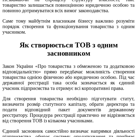
товариство залишається повноцінною юридичною особою та
повинно дотримуватися всіх вимог законодавства.
Саме тому майбутнім власникам бізнесу важливо розуміти
порядок створення та функціонування товариства з одним
учасником.
Як створюється ТОВ з одним
засновником
Закон України «Про товариства з обмеженою та додатковою
відповідальністю» прямо передбачає можливість створення
товариства однією фізичною або юридичною особою. Під час
державної реєстрації така особа зазначається як єдиний
учасник підприємства та отримує всі корпоративні права.
Для створення товариства необхідно підготувати статут,
визначити розмір статутного капіталу, обрати директора та
подати відповідний пакет документів державному
реєстратору. Процедура реєстрації практично не відрізняється
від створення ТОВ із кількома учасниками.
Єдиний засновник самостійно визначає напрямки діяльності
підприємства, обирає систему оподаткування та приймає