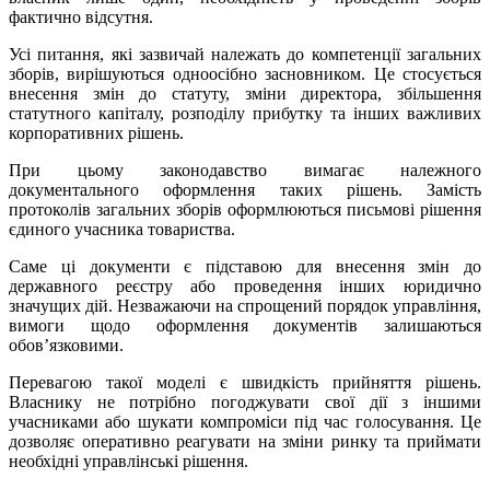
фактично відсутня.
Усі питання, які зазвичай належать до компетенції загальних
зборів, вирішуються одноосібно засновником. Це стосується
внесення змін до статуту, зміни директора, збільшення
статутного капіталу, розподілу прибутку та інших важливих
корпоративних рішень.
При цьому законодавство вимагає належного
документального оформлення таких рішень. Замість
протоколів загальних зборів оформлюються письмові рішення
єдиного учасника товариства.
Саме ці документи є підставою для внесення змін до
державного реєстру або проведення інших юридично
значущих дій. Незважаючи на спрощений порядок управління,
вимоги щодо оформлення документів залишаються
обов’язковими.
Перевагою такої моделі є швидкість прийняття рішень.
Власнику не потрібно погоджувати свої дії з іншими
учасниками або шукати компроміси під час голосування. Це
дозволяє оперативно реагувати на зміни ринку та приймати
необхідні управлінські рішення.