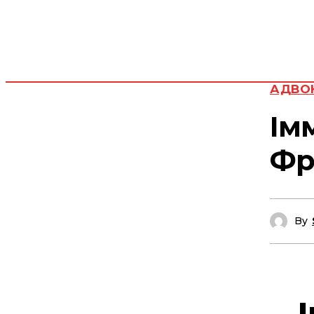
АДВОК
Ім
Фр
By