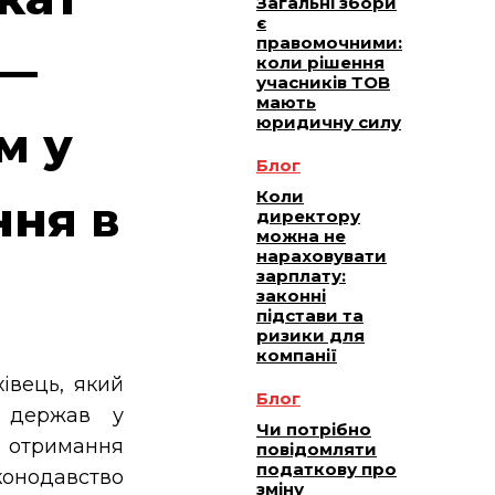
Загальні збори
є
правомочними:
 —
коли рішення
учасників ТОВ
мають
юридичну силу
м у
Блог
Коли
ння в
директору
можна не
нараховувати
зарплату:
законні
підстави та
ризики для
компанії
вець, який
Блог
 держав у
Чи потрібно
а отримання
повідомляти
податкову про
конодавство
зміну