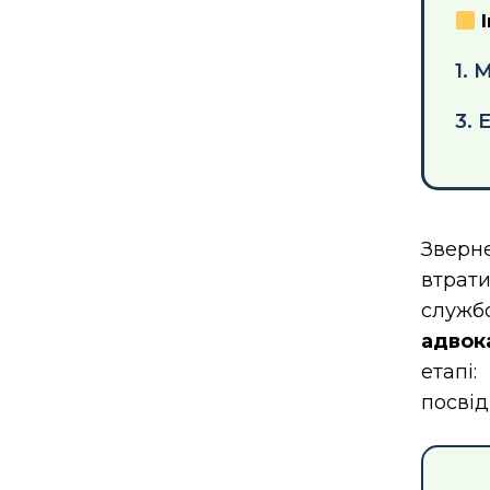
І
1. 
3.
Зверн
втрат
служб
адвок
етапі
посвід