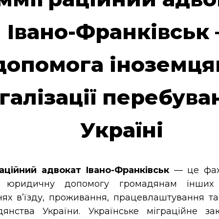
Івано-Франківськ
допомога іноземця
галізації перебува
Україні
раційний адвокат Івано-Франківськ
— це фахі
є юридичну допомогу громадянам інших
нях в’їзду, проживання, працевлаштування т
дянства України. Українське міграційне за