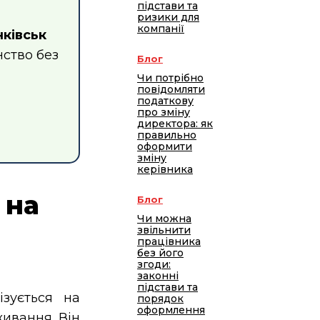
підстави та
ризики для
компанії
нківськ
нство без
Блог
Чи потрібно
повідомляти
податкову
про зміну
директора: як
правильно
оформити
зміну
керівника
 на
Блог
Чи можна
звільнити
працівника
без його
згоди:
законні
підстави та
зується на
порядок
оформлення
ивання. Він