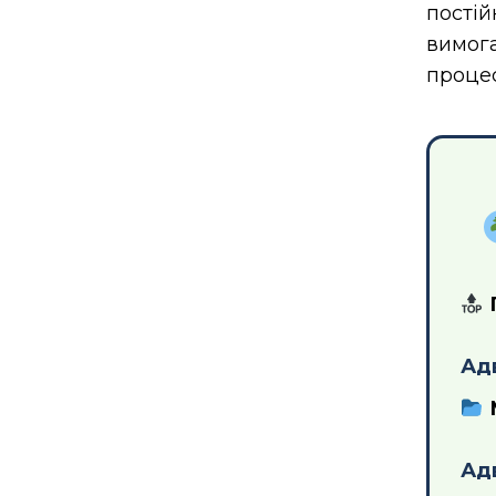
пості
вимога
процес
Ад
Адв