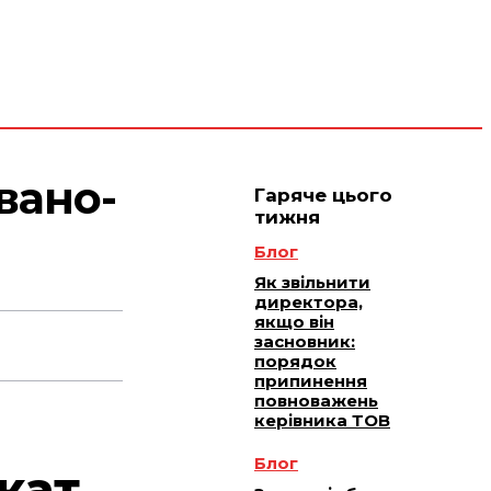
 плюс -
Юридичне
ичне
ання
обслуговування
вано-
Гаряче цього
тижня
Блог
Як звільнити
директора,
якщо він
засновник:
порядок
припинення
повноважень
керівника ТОВ
Блог
кат