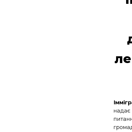
ле
Імміг
нада
питан
грома