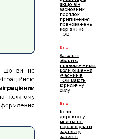
якщо він
засновник:
порядок
припинення
повноважень
керівника
ТОВ
Блог
Загальні
збори є
правомочними:
, що ви не
коли рішення
учасників
міграційною
ТОВ мають
юридичну
міграційний
силу
на кожному
Блог
оформлення
Коли
директору
можна не
нараховувати
зарплату:
законні