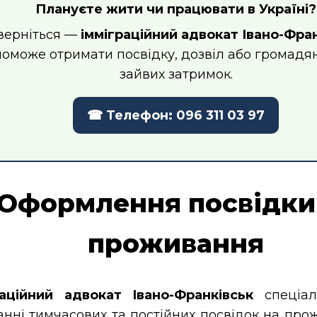
Плануєте жити чи працювати в Україні?
верніться —
імміграційний адвокат Івано-Фра
оможе отримати посвідку, дозвіл або громадя
зайвих затримок.
☎ Телефон: 096 311 03 97
Оформлення посвідки
проживання
раційний адвокат Івано-Франківськ
спеціалі
нні тимчасових та постійних посвідок на прож