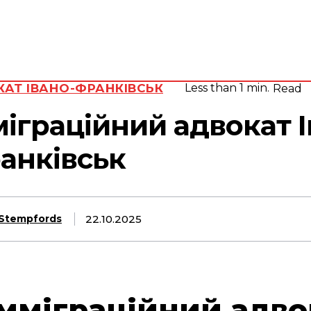
Адвокат
П’ятниця, 7
Серпня,
юрид
2026
вид
20.1
Lviv
C
АТ ІВАНО-ФРАНКІВСЬК
Less than 1
min.
Read
міграційний адвокат І
анківськ
22.10.2025
Stempfords
Імміграційний адво