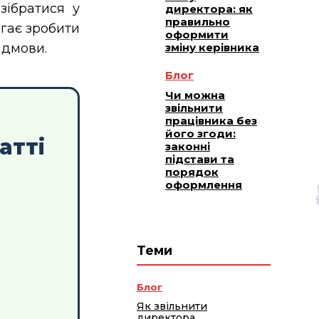
зібратися у
директора: як
правильно
агає зробити
оформити
зміну керівника
ідмови.
Блог
Чи можна
звільнити
працівника без
його згоди:
атті
законні
підстави та
порядок
оформлення
Теми
Блог
Як звільнити
директора,