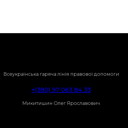
Адвокат
Субота, 8
Серпня,
юрид
2026
вид
24.6
Lviv
C
Всеукраїнська гаряча лінія правової допомоги
+(380) 97 063 84 33
Микитишин Олег Ярославович